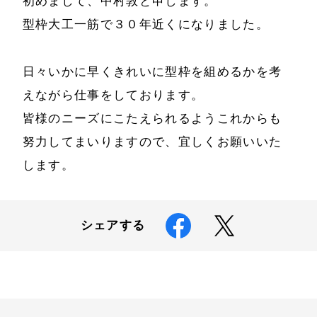
初めまして、中村敦と申します。
型枠大工一筋で３０年近くになりました。
お知らせ
会社案内
日々いかに早くきれいに型枠を組めるかを考
施工事例
採用情報
えながら仕事をしております。
スタッフ紹介
お問い合わせ
皆様のニーズにこたえられるようこれからも
努力してまいりますので、宜しくお願いいた
します。
シェアする